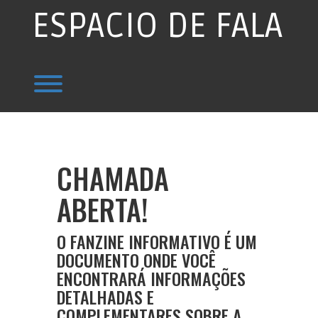
Skip
ESPACIO DE FALA
to
content
Toggle menu visibility.
CHAMADA
ABERTA!
O FANZINE INFORMATIVO É UM
DOCUMENTO ONDE VOCÊ
ENCONTRARÁ INFORMAÇÕES
DETALHADAS E
COMPLEMENTARES SOBRE A