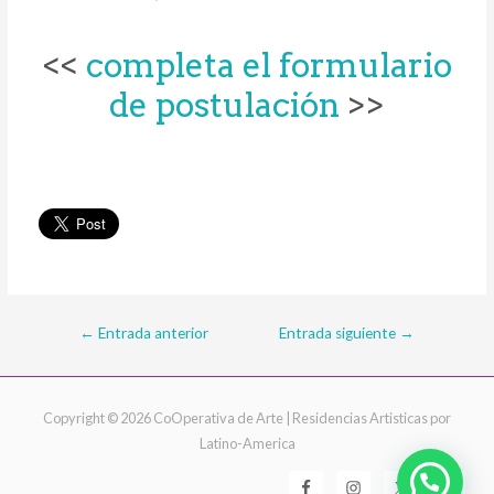
<<
completa el formulario
de postulación
>>
Navegación
←
Entrada anterior
Entrada siguiente
→
de
entradas
Copyright © 2026
CoOperativa de Arte
| Residencias Artisticas por
Latino-America