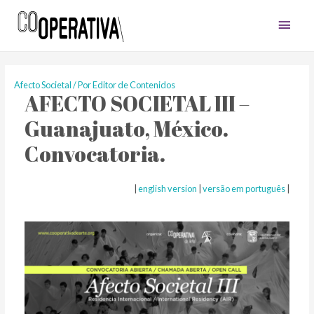
Men
princ
Afecto Societal
/ Por
Editor de Contenidos
AFECTO SOCIETAL III –
Guanajuato, México.
Convocatoria.
|
english version
|
versão em português
|