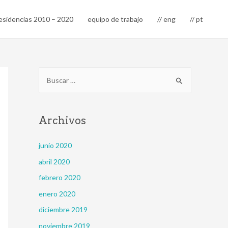
esidencias 2010 – 2020
equipo de trabajo
// eng
// pt
B
u
s
c
Archivos
a
r
junio 2020
:
abril 2020
febrero 2020
enero 2020
diciembre 2019
noviembre 2019