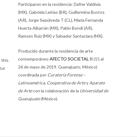
Participaron en la residencia: Dafne Valdivia
(MX), Gabriela Leirias (BR), Guillermina Bustos
(AR), Jorge Sepúlveda T (CL), María Fernanda
Huerta Albarrán (MX), Pablo Bondi (AR),
Ramses Ruiz (MX) y Salvador Santaclara (MX).
Producido durante la residencia de arte
contemporáneo
AFECTO SOCIETAL
II
(15 al
 this
26 de mayo de 2019. Guanajuato, México)
tur
coordinada por
Curatoría Forense –
Latinoamérica
,
Cooperativa de Arte
y
Aparato
de Arte
con la colaboración de la
Universidad de
Guanajuato
(México).