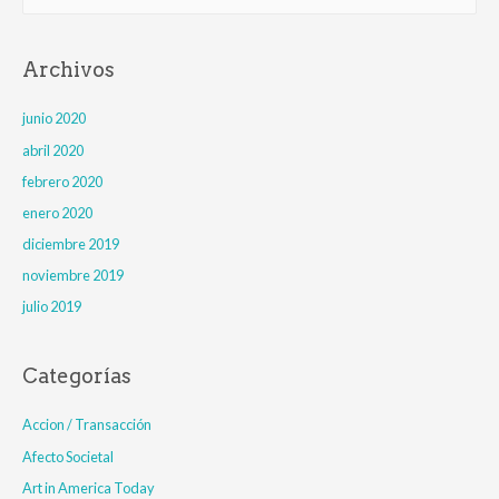
el
fanzine
s
c
Archivos
a
r
junio 2020
:
abril 2020
febrero 2020
enero 2020
diciembre 2019
noviembre 2019
julio 2019
Categorías
Accion / Transacción
Afecto Societal
Art in America Today