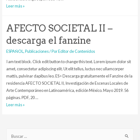
ACCIÓN/TRANSACCIÓN
Leer más »
–
descarga
AFECTO SOCIETAL II –
el
fanzine
descarga el fanzine
ESPAŃOL
,
Publicaciones
/ Por
Editor de Contenidos
I am text block. Click edit button to change this text. Lorem ipsum dolor sit
amet, consectetur adipiscing elit. Ut elit tellus, luctus nec ullamcorper
mattis, pulvinar dapibus leo. ES> Descarga gratuitamente el Fanzine de la
residencia AFECTO SOCIETAL II, Investigación de Escenas Locales de
Arte Contemporáneo en Latinoamérica, edición México. Mayo 2019. 56
páginas. PDF, 20 …
AFECTO
Leer más »
SOCIETAL
II
–
B
descarga
u