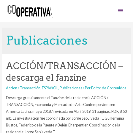
Men
princ
Publicaciones
ACCIÓN/TRANSACCIÓN –
descarga el fanzine
Accion / Transacción
,
ESPAŃOL
,
Publicaciones
/ Por
Editor de Contenidos
Descarga gratuitamente el Fanzine de la residencia ACCIÓN /
TRANSACCIÓN, Economía y Mercado de Arte Contemporáneo en
América Latina. mayo 2018 / revisada en Abril 2019. 31 páginas. PDF, 8.50
mb. La investigación fue coordinada por Jorge Sepúlveda T., Guillermina
Bustos, Federico de la Puente y Belén Charpentier. Coordinación de la
residencia: Jorge Sepúlveda T., …