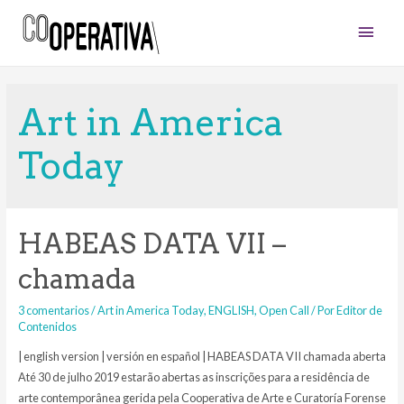
Men
princ
Art in America
Today
HABEAS DATA VII –
chamada
3 comentarios
/
Art in America Today
,
ENGLISH
,
Open Call
/ Por
Editor de
Contenidos
| english version | versión en español | HABEAS DATA VII chamada aberta
Até 30 de julho 2019 estarão abertas as inscrições para a residência de
arte contemporânea gerida pela Cooperativa de Arte e Curatoría Forense