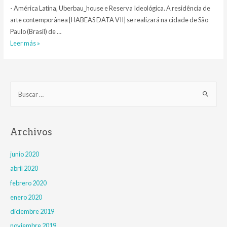
- América Latina, Uberbau_house e Reserva Ideológica. A residência de
arte contemporânea [HABEAS DATA VII] se realizará na cidade de São
Paulo (Brasil) de …
HABEAS
Leer más »
DATA
VII
–
B
chamada
u
s
c
Archivos
a
r
junio 2020
:
abril 2020
febrero 2020
enero 2020
diciembre 2019
noviembre 2019